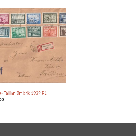
a- Tallinn ümbrik 1939 P1
00