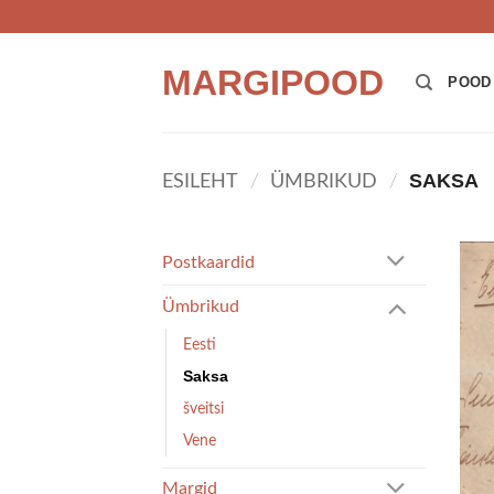
Skip
to
content
MARGIPOOD
POOD
SAKSA
ESILEHT
/
ÜMBRIKUD
/
Postkaardid
Ümbrikud
Eesti
Saksa
šveitsi
Vene
Margid