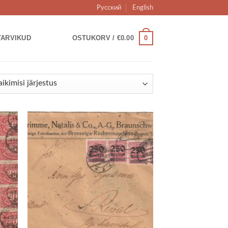
Русский
English
0
TARVIKUD
OSTUKORV /
€
0.00