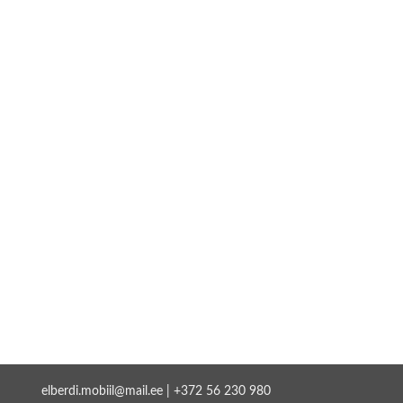
elberdi.mobiil@mail.ee
|
+372 56 230 980