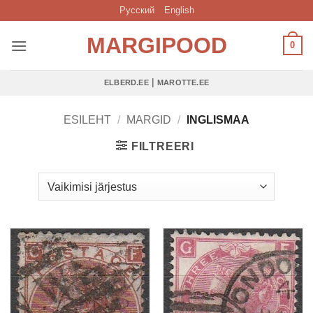
Skip
Русский
English
to
MARGIPOOD
content
0
|
ELBERD.EE
MAROTTE.EE
ESILEHT
/
MARGID
/
INGLISMAA
FILTREERI