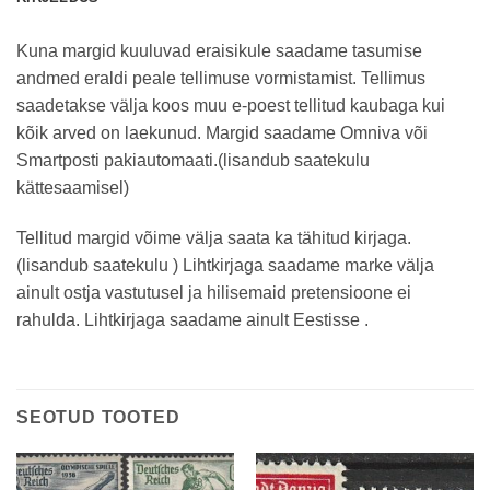
Kuna margid kuuluvad eraisikule saadame tasumise
andmed eraldi peale tellimuse vormistamist. Tellimus
saadetakse välja koos muu e-poest tellitud kaubaga kui
kõik arved on laekunud. Margid saadame Omniva või
Smartposti pakiautomaati.(lisandub saatekulu
kättesaamisel)
Tellitud margid võime välja saata ka tähitud kirjaga.
(lisandub saatekulu ) Lihtkirjaga saadame marke välja
ainult ostja vastutusel ja hilisemaid pretensioone ei
rahulda. Lihtkirjaga saadame ainult Eestisse .
SEOTUD TOOTED